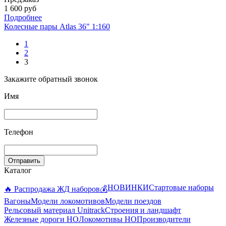
1 600 руб
Подробнее
Колесные пары Atlas 36" 1:160
1
2
3
Закажите обратный звонок
Имя
Телефон
Отправить
Каталог
НОВИНКИ
Стартовые наборы
🔥 Распродажа ЖД наборов💰
Вагоны
Модели локомотивов
Модели поездов
Рельсовый материал Unitrack
Строения и ландшафт
Железные дороги HO
Локомотивы HO
Производители