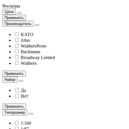
Фильтры
Цена
Применить
Производитель
KATO
Atlas
WalthersProto
Bachmann
Broadway Limited
Walthers
Применить
Набор
Да
Нет
Применить
Типоразмер
1:160
1:87