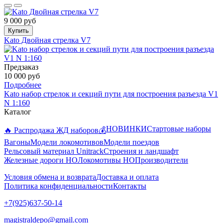
9 000 руб
Купить
Kato Двойная стрелка V7
Предзаказ
10 000 руб
Подробнее
Kato набор стрелок и секций пути для построения разъезда V1
N 1:160
Каталог
НОВИНКИ
Стартовые наборы
🔥 Распродажа ЖД наборов💰
Вагоны
Модели локомотивов
Модели поездов
Рельсовый материал Unitrack
Строения и ландшафт
Железные дороги HO
Локомотивы HO
Производители
Условия обмена и возврата
Доставка и оплата
Политика конфиденциальности
Контакты
+7(925)637-50-14
magistraldepo@gmail.com