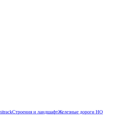
itrack
Строения и ландшафт
Железные дороги HO