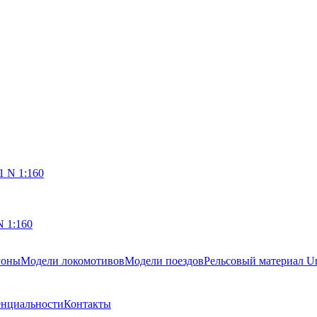
N 1:160
гоны
Модели локомотивов
Модели поездов
Рельсовый материал Un
енциальности
Контакты